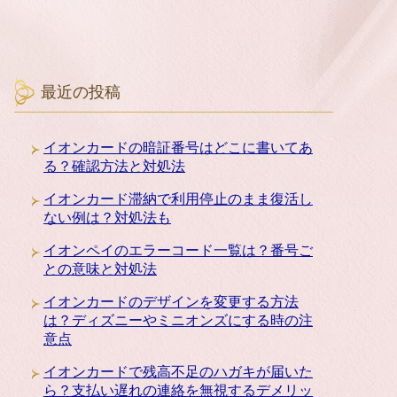
最近の投稿
イオンカードの暗証番号はどこに書いてあ
る？確認方法と対処法
イオンカード滞納で利用停止のまま復活し
ない例は？対処法も
イオンペイのエラーコード一覧は？番号ご
との意味と対処法
イオンカードのデザインを変更する方法
は？ディズニーやミニオンズにする時の注
意点
イオンカードで残高不足のハガキが届いた
ら？支払い遅れの連絡を無視するデメリッ