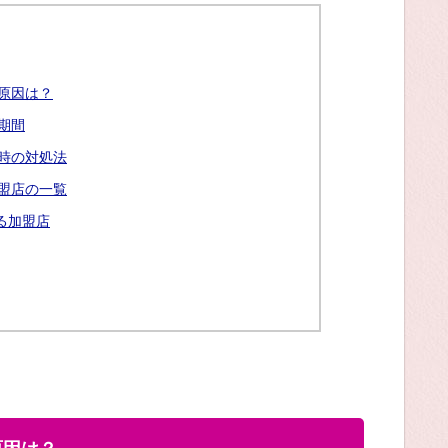
原因は？
期間
時の対処法
盟店の一覧
る加盟店